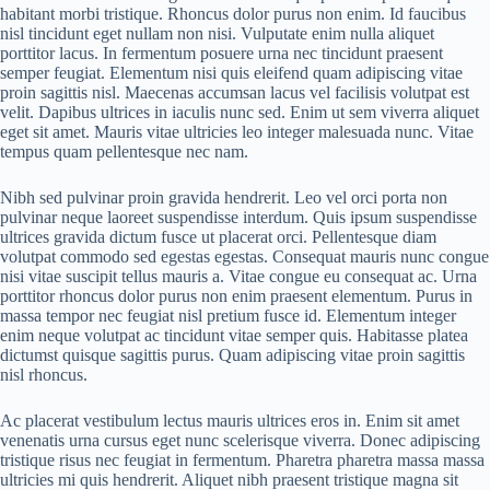
habitant morbi tristique. Rhoncus dolor purus non enim. Id faucibus
nisl tincidunt eget nullam non nisi. Vulputate enim nulla aliquet
porttitor lacus. In fermentum posuere urna nec tincidunt praesent
semper feugiat. Elementum nisi quis eleifend quam adipiscing vitae
proin sagittis nisl. Maecenas accumsan lacus vel facilisis volutpat est
velit. Dapibus ultrices in iaculis nunc sed. Enim ut sem viverra aliquet
eget sit amet. Mauris vitae ultricies leo integer malesuada nunc. Vitae
tempus quam pellentesque nec nam.
Nibh sed pulvinar proin gravida hendrerit. Leo vel orci porta non
pulvinar neque laoreet suspendisse interdum. Quis ipsum suspendisse
ultrices gravida dictum fusce ut placerat orci. Pellentesque diam
volutpat commodo sed egestas egestas. Consequat mauris nunc congue
nisi vitae suscipit tellus mauris a. Vitae congue eu consequat ac. Urna
porttitor rhoncus dolor purus non enim praesent elementum. Purus in
massa tempor nec feugiat nisl pretium fusce id. Elementum integer
enim neque volutpat ac tincidunt vitae semper quis. Habitasse platea
dictumst quisque sagittis purus. Quam adipiscing vitae proin sagittis
nisl rhoncus.
Ac placerat vestibulum lectus mauris ultrices eros in. Enim sit amet
venenatis urna cursus eget nunc scelerisque viverra. Donec adipiscing
tristique risus nec feugiat in fermentum. Pharetra pharetra massa massa
ultricies mi quis hendrerit. Aliquet nibh praesent tristique magna sit