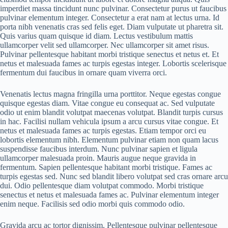
imperdiet massa tincidunt nunc pulvinar. Consectetur purus ut faucibus
pulvinar elementum integer. Consectetur a erat nam at lectus urna. Id
porta nibh venenatis cras sed felis eget. Diam vulputate ut pharetra sit.
Quis varius quam quisque id diam. Lectus vestibulum mattis
ullamcorper velit sed ullamcorper. Nec ullamcorper sit amet risus.
Pulvinar pellentesque habitant morbi tristique senectus et netus et. Et
netus et malesuada fames ac turpis egestas integer. Lobortis scelerisque
fermentum dui faucibus in ornare quam viverra orci.
Venenatis lectus magna fringilla urna porttitor. Neque egestas congue
quisque egestas diam. Vitae congue eu consequat ac. Sed vulputate
odio ut enim blandit volutpat maecenas volutpat. Blandit turpis cursus
in hac. Facilisi nullam vehicula ipsum a arcu cursus vitae congue. Et
netus et malesuada fames ac turpis egestas. Etiam tempor orci eu
lobortis elementum nibh. Elementum pulvinar etiam non quam lacus
suspendisse faucibus interdum. Nunc pulvinar sapien et ligula
ullamcorper malesuada proin. Mauris augue neque gravida in
fermentum. Sapien pellentesque habitant morbi tristique. Fames ac
turpis egestas sed. Nunc sed blandit libero volutpat sed cras ornare arcu
dui. Odio pellentesque diam volutpat commodo. Morbi tristique
senectus et netus et malesuada fames ac. Pulvinar elementum integer
enim neque. Facilisis sed odio morbi quis commodo odio.
Gravida arcu ac tortor dignissim. Pellentesque pulvinar pellentesque